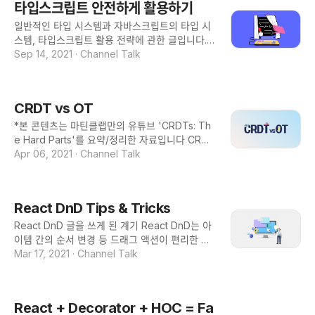
타입스크립트 안전하게 활용하기
일반적인 타입 시스템과 자바스크립트의 타입 시
스템, 타입스크립트 활용 전략에 관한 글입니다. I
ntroduction 타입 시스템 타입 시스템은 전산학
Sep 14, 2021
·
Channel Talk
에서 다루는 주요 주제 중 하나입니다. Low-leve
l 프로그래밍 언어부터 high-level 프로그래밍 언
어까지, 모든 프로그래밍 언어에는 연산(operato
CRDT vs OT
r, operation)이라는 개념이 존재합니다. 언어는
특정 타입을 가지는 값 간의 연산을 정의합니다.
*본 콘텐츠는 마틴클랩만의 유튜브 'CRDTs: Th
가장 우리에게 친숙한 연산인 사칙연산으로 예를
e Hard Parts'를 요약/정리한 자료입니다 CRDT
들어보겠습니다. C에서 +라는 operator는 int와
vs OT CRDT(Conflict-Free-Replicated Data
Apr 06, 2021
·
Channel Talk
int 두 타입의 값을 input으로, int 타입의 값을 ou
Types)와 OT(Operational Transformation)
tput으로 하도록 정의되어 있습니다. int a = 1; int
란 동시편집 기술로, 실시간 협업 툴에 관련된 기
b = 2; int c = a + b; // <- int operator+(int lef
술입니다. 최근 코로나19로 재택근무하는 회사가
React DnD Tips & Tricks
t, int right); 만약 언어에서 정의하지 않은 방법으
많아지면서 '실시간 협업 애플리케이션'도 주목되
로 operator를 사용하려고 하면 에러가 발생합니
고 있는 것 같습니다. 실시간 협업 에디터가 동작
React DnD 글을 쓰게 된 계기 React DnD는 아
다. struct Foo {}; int a =
되는 과정 CRDT와 OT를 설명하기 전에, 실시간
이템 간의 순서 변경 등 드래그 액션이 편리한 UX
협업 에디터가 어떻게 동작하는지 생각해봅시다.
를 만들 수 있는 환경에서 사용됩니다. 아래는 채
Mar 17, 2021
·
Channel Talk
Google Docs에서 두 명의 사용자가 똑같이 'H
널톡에서 React DnD를 사용하는 예시입니다. R
ello!'를 보고 있다고 할 때, 한 명은 Hello 와 ! 사
eact DnD를 프로덕트에서 녹여서 사용할때 마주
이에 World를 넣고, 다른 한 명은 ! 뒤에 :-) 이모
할 수 있는 문제에 대해서 한국어로 된 아티클이
React + Decorator + HOC = Fa
티콘을 추가하겠죠. 이렇게 되었을 때 결과가 어
꽤 부족하다고 느꼈습니다. React DnD를 오랫동