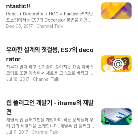
떻게 나와야 할까요? 두 사용자가 입력한 값이 모
안 사용했고, 최근에 채널톡에서 JS 기반의 Clas
ntastic!!
두 합쳐져서, ‘Hello World ! :-)’ 가 나와야 하겠
s Component를 TS 기반의 Functional Comp
React + Decorator + HOC = Fantastic!! 지난
죠 이러한 실시간
onent로 마이그레이션하면서 이에 대한 정리가
포스팅에서는 ES7의 Decorator 문법을 이용해
필요하다고 생각했습니다. Legacy HoC API와
선언된 클래스와 그 프로퍼티들을 디자인 시간에
Dec 05, 2017
·
Channel Talk
Hooks API를 전부 사용한 사용자 입장에서 짧은
변경하는 법을 알아보았습니다. 그렇다면 리액트
팁을 남깁니다. React DnD를 선택한 이유 Sour
컴포넌트와 Decorator가 만나면 어떤 시너지가
ce: npm trends react-beautiful-dnd는 UI/UX
발생할까요? 만약 ES7의 Decorator에 대해 모
나 퍼포먼스가 좋은 동작이 predefined 되어있
우아한 설계의 첫걸음, ES7의 deco
르신다면 지난 포스팅을 읽고 오시는 걸 권장합니
는 것이 특징입니다. React DnD의 경우에는 ho
다. 이 포스팅은 독자들이 Decorator에 대해 이
rator
ver중일때 순서가 변경되는 애
미 알고 있다고 가정하고 작성됐습니다. Higher
하루가 멀다 하고 신기술이 쏟아지는 요즘 자바스
Order Component 리액트 공식 문서를 보면 Hi
크립트 또한 계속해서 새로운 모습으로 바뀌고 있
gher Order Component(이하 HOC)를 다음과
습니다. ECMAScript 2015(이하 ES6)에 새롭게
Jul 18, 2017
·
Channel Talk
같이 설명하고 있습니다. 1. 리액트 컴포넌트 로직
등장한 Arrow function, Class, Generator 등
을 재활용할 수 있는 고급 기법 2. 리액트에서 공
이 그중 하나라 할 수 있습니다. 오늘은 ECMASc
식적으로 제공하는 API가 아니라 단순히 아키텍
ript 2016(이하 ES7)에서 제안되었던 Decorato
쳐 이 설명으로는 HOC가 어떤 역할을 하는지 이
웹 플러그인 개발기 - iframe의 재발
r에 대해 알아보려 합니다.(2017년도에 작성된 글
해하기는 역부족이기 때문에 간단한 예제를 통해
을 옮겨 온 게시물입니다) Decorator란? ES7 스
견
HOC를 어떻게 작성하는지 알아보겠습니다. fun
펙 명세에는 Decorator를 아래와 같이 설명하고
ction
채널톡 웹 플러그인을 개발하며 겪은 문제들과 우
있습니다. 선언된 클래스와 그 프로퍼티들을 디자
리 팀의 해결책을 소개합니다. 채널톡 웹 플러그
인 시간에 변경할 수 있는 편리한 문법 위 문장만
인은 SDK의 형태로 고객사 웹사이트에 붙여 고객
Jul 11, 2017
·
Channel Talk
봐서는 도대체 Decorator가 어떤 역할을 하는지