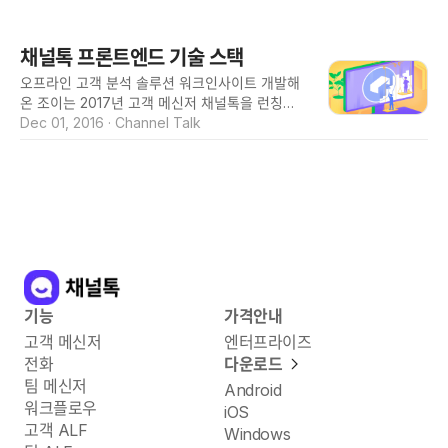
이 매니저와 대화할 수 있는 인터페이스를 제공합
감이 오지 않습니다. 백문이 불여일견이라고 예제
니다. 이 글을 쓰고 있는 당시 약 2300개의 채널
를 통해 Decorator를 어떻게 활용할 수 있는지
이 개설되었고, 하루 약 180만 명의 일반 유저가
알아보겠습니다. 아래 코드는 Decorator를 이용
채널톡 프론트엔드 기술 스택
웹사이트에 붙은 저희 플러그인을 보고 있습니다.
해 설계한 클래스 코드의 일부입니다. @withSup
(2017년도에 작성된 글을 옮겨 온 게시물입니다)
오프라인 고객 분석 솔루션 워크인사이트 개발해
erEngine class Car { ...
플러그인은 고객사 웹사이트 (이하 호스트 웹사이
온 조이는 2017년 고객 메신저 채널톡을 런칭했
트라고 함) 의 HTML 도큐멘트에 붙어서 실행됩
습니다. 이 글은 채널톡과 관련된 기술 블로그의
Dec 01, 2016
·
Channel Talk
니다. 이 말은 실행 환경 (자바스크립트, CSS, D
첫번째 글로 채널톡 프론트엔드(웹, 윈도우, OS
OM 환경 등) 을 우리가 컨트롤하지 못한다는 것
X)의 기술 스택 및 개발 환경을 소개하도록 하겠
을 의미합니다. 이것이 일반적인 웹서비스와 플러
습니다. React 채널톡 개발을 처음 시작할 당시에
그인 개발의 가장 큰 차이점이고 사실상 많은 이
워크인사이트 대시보드 및 기타 사내 툴에서는 A
슈들은 이 차이로부터 기인합니다. 또 이것에 대
ngularJS 1을 사용하고 있었습니다. 비교적 적은
응하기 위해 프레임워크의 선택부터 개발, 배포에
코드로 복잡한 애플리케이션을 빠르게 만들 수 있
이르기까지 훨씬 신경 써야할 부분이 많았습니다.
는 점에는 만족했지만 퍼포먼스면에서는 아쉬운
이 글에서는 그 중 호스트 웹사이트와의 실행 환
부분이 많았습니다. 따라서 새로운 프레임워크 및
경 공유에 따른 문제들을
라이브러리를 리서치 했고 매우 가볍고 렌더링 퍼
기능
가격안내
포먼스 면에서 AngularJS 1 대비 우위에 있던 Re
고객 메신저
엔터프라이즈
act 를 사용하기로 결정했습니다. 컴포넌트의 설
계 패턴은 Redux를 만든 Dan이 제안한 Contain
전화
다운로드
er 와 Presentational 컴포넌트를 구분하는 방식
팀 메신저
Android
으로 설계하고 있습니다. 따라서 Container 가 d
워크플로우
iOS
ata fetch 및 update 등
고객 ALF
Windows