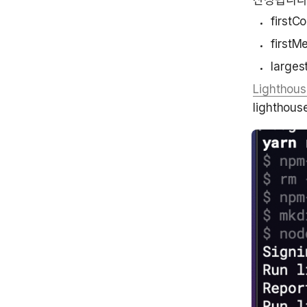
산정됩니다.
firstC
firstM
larges
Lighthou
lighth