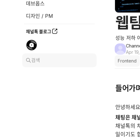
데브옵스
디자인 / PM
웹팀
채널톡 블로그
성능 저하 
Channe
Apr 19
검색
Frontend
들어가
안녕하세요,
채팅은 채널
채널톡의 채
일이기도 