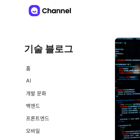
기술 블로그
홈
AI
개발 문화
백엔드
프론트엔드
모바일