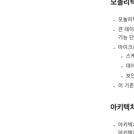
모놀리틱
모놀리
큰 데이
기능 
마이크로
스케
데이
보안
이 기준
아키텍처
아키텍처
아키텍