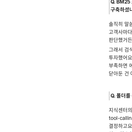
Q. BM2
구축하셨
솔직히 말씀
고객사마다
판단했거든
그래서 검색
투자했어요.
부족하면 
닫아둔 건 
Q. 폴더
지식센터의 
tool-c
결정하고요.