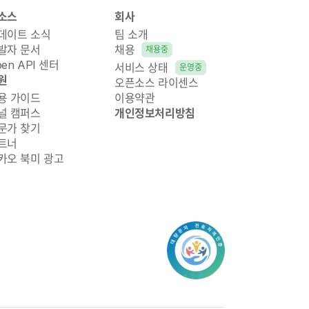
소스
회사
데이트 소식
팀 소개
발자 문서
채용
채용중
pen API 센터
서비스 상태
운영중
원
오픈소스 라이센스
용 가이드
이용약관
널 캠퍼스
개인정보처리방침
문가 찾기
트너
카오 북미 광고