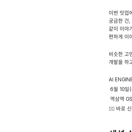
​이번 밋업
궁금한 건,
같이 이야기
편하게 이야
​비슷한 고
개발을 하고
AI ENGI
 6월 10일(
 역삼역 G
👉🏻 바로 