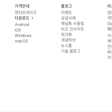
가격안내
블로그
리
엔터프라이즈
이벤트
업
다운로드
성공사례
개
채널톡 사용팁
O
Android
비즈 인사이트
지
iOS
워크북
Windows
사
개념허브
macOS
채
뉴스룸
전
기술 블로그
파
카