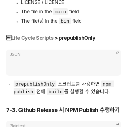
LICENSE / LICENCE
The file in the 
main
 field
The file(s) in the 
bin
 field

Life Cycle Scripts
 > prepublishOnly
JSON
prepublishOnly
 스크립트를 사용하면 
npm 
publish
 전에 
build
를 실행할 수 있습니다.
7-3. Github Release 시 NPM Publish 수행하기
Plaintext