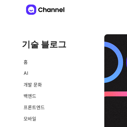
기술 블로그
홈
AI
개발 문화
백엔드
프론트엔드
모바일