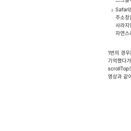
스크롤
Safa
주소창을
사라지면
자연스
1번의 경우
기억했다가 
scroll
영상과 같