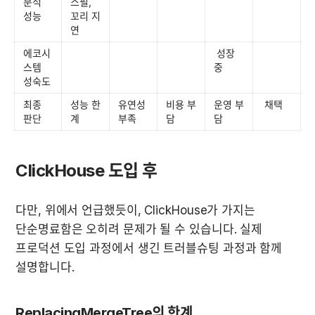
분석 
스필, 
성능
꼬리 지
연
에코시
 성장 
스템 
중
성숙도
최종 
성능 한
유연성 
비용 부
운영 부
 채택
판단
계
부족
담
담
ClickHouse 도입 후
다만, 위에서 언급했듯이, ClickHouse가 가지는 
단순명료함은 오히려 문제가 될 수 있습니다. 실제 
프로덕션 도입 과정에서 생긴 트러블슈팅 과정과 함께 
설명합니다.
ReplacingMergeTree의 한계