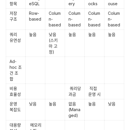
항목
eSQL
ery
ocks
ouse
저장 
Row-
Colum
Colum
Colum
Colum
구조
based
n-
n-
n-
n-
based
based
based
based
쿼리 
높음
낮음 
높음
높음
높음
유연성
(스키
마 고
정)
Ad-
hoc 조
건 조
합
비용 
 쿼리당 
 직접 
효율성
과금
운영 시
운영 
낮음
높음
없음 
높음
낮음
복잡도
(Mana
ged)
대용량 
 메모리 