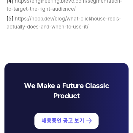
[4] 
https://engineering.brevo.com/segmentation-
to-target-the-right-audience/
[5] 
https://hoop.dev/blog/what-clickhouse-redis-
actually-does-and-when-to-use-it/
We Make a Future Classic
Product
채용중인 공고 보기