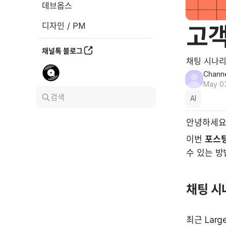
데브옵스
디자인 / PM
고객
채널톡 블로그
채팅 시나리
Channe
May 07
검색
AI
안녕하세요,
이번 
포스
수 있는 방
채팅 시
최근 Larg