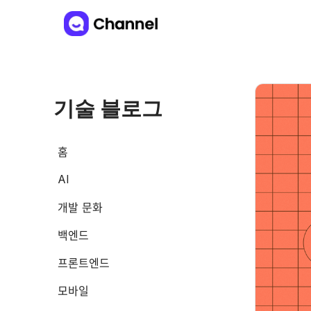
기술 블로그
홈
AI
개발 문화
백엔드
프론트엔드
모바일