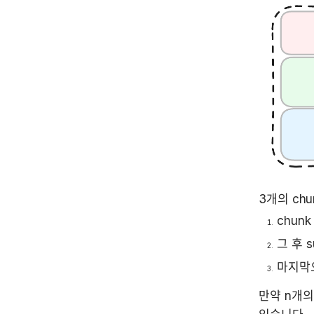
3개의 ch
chunk
그 후 
마지막으
만약 n개의