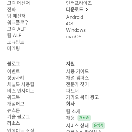
고객 메신저
엔터프라이즈
전화
다운로드
팀 메신저
Android
워크플로우
iOS
고객 ALF
Windows
팀 ALF
macOS
도큐먼트
마케팅
블로그
지원
이벤트
사용 가이드
성공사례
채널 캠퍼스
채널톡 사용팁
전문가 찾기
비즈 인사이트
파트너
워크북
카카오 북미 광고
개념허브
회사
뉴스룸
팀 소개
기술 블로그
채용
채용중
리소스
서비스 상태
운영중
업데이트 소식
오픈소스 라이센스