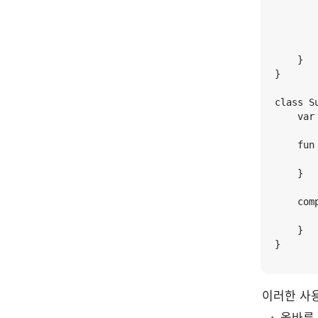
       
       
       
    }

}

class S
    var
    fun 
       
    }

    com
       
    }

}
이러한 사용
올바른 