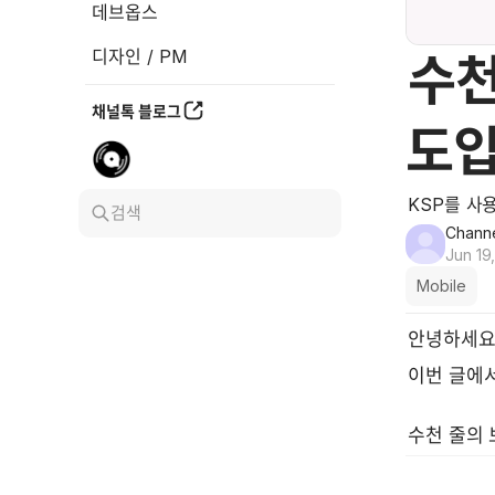
데브옵스
디자인 / PM
수천
채널톡 블로그
도입
KSP를 사
검색
Channe
Jun 19
Mobile
안녕하세요
이번 글에서
수천 줄의