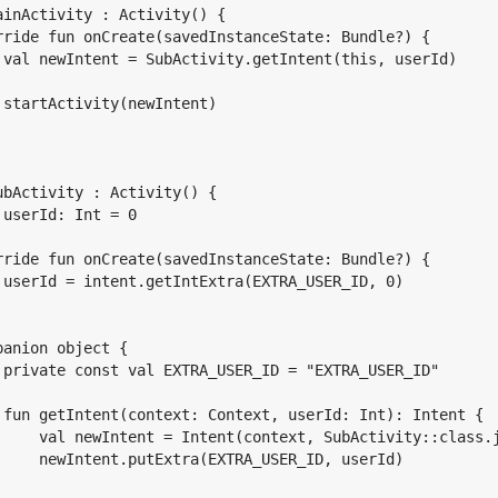
ainActivity : Activity() {  

rride fun onCreate(savedInstanceState: Bundle?) {

 val newIntent = SubActivity.getIntent(this, userId)

 startActivity(newIntent)

ubActivity : Activity() {  

 userId: Int = 0

rride fun onCreate(savedInstanceState: Bundle?) {

 userId = intent.getIntExtra(EXTRA_USER_ID, 0)

panion object {

 private const val EXTRA_USER_ID = "EXTRA_USER_ID"

 fun getIntent(context: Context, userId: Int): Intent {

     val newIntent = Intent(context, SubActivity::class.j
     newIntent.putExtra(EXTRA_USER_ID, userId)
