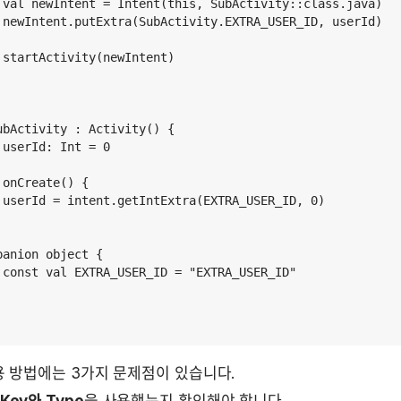
 val newIntent = Intent(this, SubActivity::class.java)

 newIntent.putExtra(SubActivity.EXTRA_USER_ID, userId)

 startActivity(newIntent)

ubActivity : Activity() {  

 userId: Int = 0

onCreate() {

 userId = intent.getIntExtra(EXTRA_USER_ID, 0)

panion object {

 const val EXTRA_USER_ID = "EXTRA_USER_ID"

 방법에는 3가지 문제점이 있습니다.
Key와 Type
을 사용했는지 확인해야 합니다. 