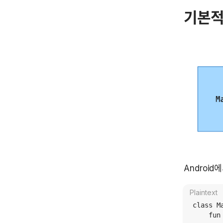
기본적
Android에
Plaintext
class M
    fun 