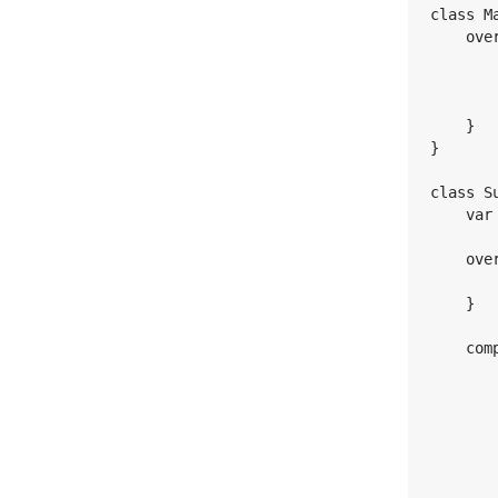
class M
    ove
       
       
    }

}

class S
    var
    ove
       
    }

    com
       
       
       
       