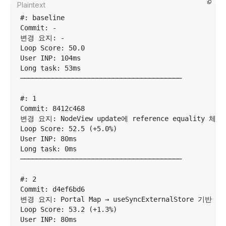
Plaintext
#: baseline

Commit: -

변경 요지: -

Loop Score: 50.0

User INP: 104ms

Long task: 53ms

────────────────────────────────────────

#: 1

Commit: 8412c468

변경 요지: NodeView update에 reference equality 체크
Loop Score: 52.5 (+5.0%)

User INP: 80ms

Long task: 0ms

────────────────────────────────────────

#: 2

Commit: d4ef6bd6

변경 요지: Portal Map → useSyncExternalStore 기반 
Loop Score: 53.2 (+1.3%)

User INP: 80ms
