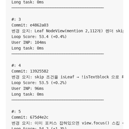
Long task: 0ms

────────────────────────────────────────

#: 3

Commit: e4862a03

변경 요지: Leaf NodeView(mention 2,112개) 렌더 skip +
Loop Score: 53.4 (+0.4%)

User INP: 104ms

Long task: 0ms

────────────────────────────────────────

#: 4

Commit: 13925582

변경 요지: skip 조건을 isLeaf → !isTextblock 으로 확장 (
Loop Score: 53.5 (+0.2%)

User INP: 96ms

Long task: 0ms

────────────────────────────────────────

#: 5

Commit: 675d4e2c

변경 요지: 이미 포커스 잡혀있으면 view.focus() 스킵 + Arra
Loop Score: 54.2 (+1.3%)
