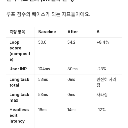
루프 점수의 베이스가 되는 지표들이에요.
측정 항목
Baseline
After
Δ
Loop 
50.0
54.2
+8.4% 
score 
(composit
e)
User INP
104ms
80ms
-23% 
Long task 
53ms
0ms
완전히 사라
total
짐 
Long task 
53ms
0ms
사라짐 
max
Headless 
16ms
14ms
-12% 
edit 
latency